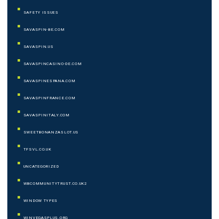
SAFETY ISSUES
SAVASPIN-BE.COM
SAVASPIN.US
SAVASPINCASINO-DE.COM
SAVASPINESPANA.COM
SAVASPINFRANCE.COM
SAVASPINITALY.COM
SWEETBONANZASLOT.US
TFSVL.CO.UK
UNCATEGORIZED
WBCOMMUNITYTRUST.CO.UK2
WINDOW TYPES
WINVEGASPLUS.ORG