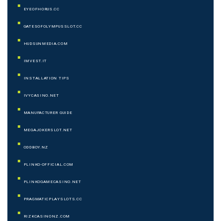
EYEOFHORUS.CC
GATESOFOLYMPUSSLOT.CC
HUDSUNMEDIA.COM
IMVEST.IT
INSTALLATION TIPS
IVYCASINO.NET
MANUFACTURER GUIDE
MEGAJOKERSLOT.NET
ODDBOY.NZ
PLINKO-OFFICIAL.COM
PLINKOGAMECASINO.NET
PRAGMATICPLAYSLOTS.CC
RIZKCASINONZ.COM