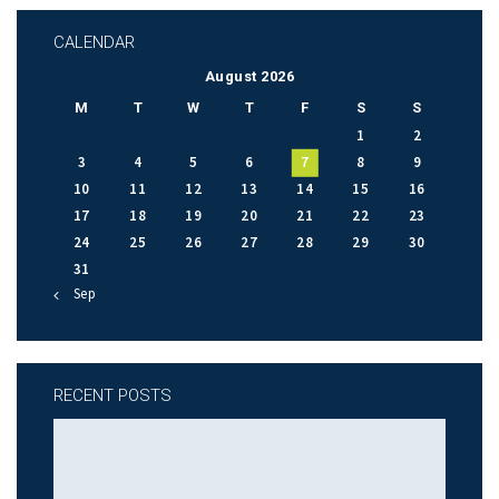
CALENDAR
August 2026
M
T
W
T
F
S
S
1
2
3
4
5
6
7
8
9
10
11
12
13
14
15
16
17
18
19
20
21
22
23
24
25
26
27
28
29
30
31
« Sep
RECENT POSTS