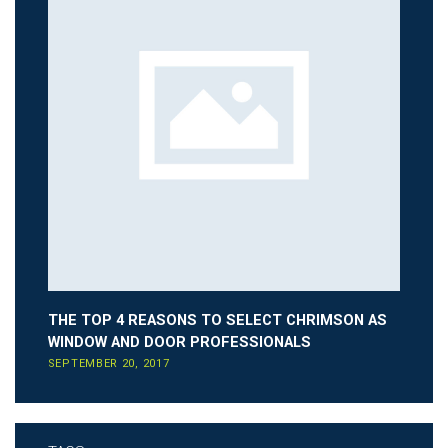
THE TOP 4 REASONS TO SELECT CHRIMSON AS
WINDOW AND DOOR PROFESSIONALS
SEPTEMBER 20, 2017