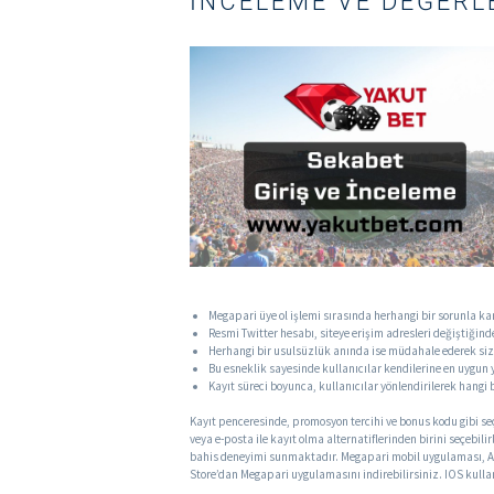
İNCELEME VE DEĞERL
Megapari üye ol işlemi sırasında herhangi bir sorunla kar
Resmi Twitter hesabı, siteye erişim adresleri değiştiğinde
Herhangi bir usulsüzlük anında ise müdahale ederek sizl
Bu esneklik sayesinde kullanıcılar kendilerine en uygun 
Kayıt süreci boyunca, kullanıcılar yönlendirilerek hangi bi
Kayıt penceresinde, promosyon tercihi ve bonus kodu gibi se
veya e-posta ile kayıt olma alternatiflerinden birini seçebili
bahis deneyimi sunmaktadır. Megapari mobil uygulaması, Andr
Store’dan Megapari uygulamasını indirebilirsiniz. IOS kul