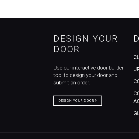
DESIGN YOUR
DOOR
C
Use our interactive door builder
U
tool to design your door and
C
submit an order.
C
A
DESIGN YOUR DOOR
G