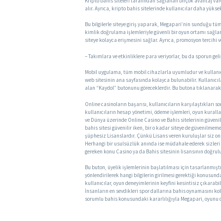
Kripto bahis siteleri tarafından sağlanan birçok avantaj va
alır. Ayrıca, kripto bahis sitelerinde kullanıcılar daha yükse
Bu bilgilerle siteye giriş yaparak, Megapari’nin sunduğu t
kimlik doğrulama işlemleriyle güvenli bir oyun ortamı sağlanı
siteye kolayca erişmesini sağlar. Ayrıca, promosyon tercihi 
– Takımlara ve etkinliklere para veriyorlar, bu da sporun gel
Mobil uygulama, tüm mobil cihazlarla uyumludur ve kullanıcı
web sitesinin ana sayfasında kolayca bulunabilir. Kullanıcıla
alan “Kaydol” butonunu göreceklerdir. Bu butona tıklanarak, hı
Online casinoların başarısı, kullanıcıların karşılaştıkları so
kullanıcıların hesap yönetimi, ödeme işlemleri, oyun kurallar
ve Dünya üzerinde Online Casino ve Bahis sitelerinin güveni
bahis sitesi güvenilir iken, bir o kadar siteye de güvenilm
şüphesiz Lisanslardır. Çünkü Lisans veren kuruluşlar siz onli
Herhangi bir usulsüzlük anında ise müdahale ederek sizleri 
gereken konu Casino ya da Bahis sitesinin lisansının doğrul
Bu buton, üyelik işlemlerinin başlatılması için tasarlanmıştı
yönlendirilerek hangi bilgilerin girilmesi gerektiği konusunda
kullanıcılar, oyun deneyimlerinin keyfini kesintisiz çıkarabi
İnsanların en sevdikleri spor dallarına bahis oynamasını kolay,
sorumlu bahis konusundaki kararlılığıyla Megapari, oyunu da