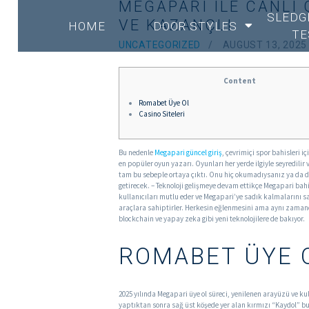
MEGAPARI ILE CANLI
SLED
VE KAZANÇLI
HOME
DOOR STYLES
TE
UNCATEGORIZED
AUGUST 13, 2025
Content
Romabet Üye Ol
Casino Siteleri
Bu nedenle
Megapari güncel giriş
, çevrimiçi spor bahisleri i
en popüler oyun yazarı. Oyunları her yerde ilgiyle seyredilir
tam bu sebeple ortaya çıktı. Onu hiç okumadıysanız ya da de
getirecek. – Teknoloji gelişmeye devam ettikçe Megapari bahi
kullanıcıları mutlu eder ve Megapari’ye sadık kalmalarını
araçlara sahiptirler. Herkesin eğlenmesini ama aynı zaman
blockchain ve yapay zeka gibi yeni teknolojilere de bakıyor.
ROMABET ÜYE 
2025 yılında Megapari üye ol süreci, yenilenen arayüzü ve kul
yaptıktan sonra sağ üst köşede yer alan kırmızı “Kaydol” bu