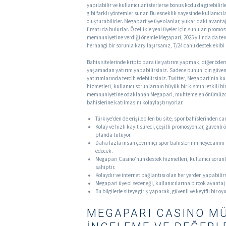
yapılabilir ve kullanıcılar isterlerse bonus kodu da girebili
gibi farklı yöntemler sunar. Bu esneklik sayesinde kullanıcı
oluşturabilirler. Megapari’ye üye olanlar, yukarıdaki avanta
fırsatı da bulurlar. Özellikle yeni üyeler için sunulan promos
memnuniyetine verdiği önemle Megapari, 2025 yılında da terc
herhangi bir sorunla karşılaşırsanız, 7/24 canlı destek ekibi
Bahis sitelerinde kripto para ile yatırım yapmak, diğer öde
yaşamadan yatırım yapabilirsiniz. Sadece bunun için güvenli
yatırımlarında tercih edebilirsiniz. Twitter, Megapari’nin ku
hizmetleri, kullanıcı sorunlarının büyük bir kısmını etkili bi
memnuniyetine odaklanan Megapari, muhtemelen önümüzdeki y
bahislerine katılmasını kolaylaştırıyorlar.
Türkiye’den de erişilebilen bu site, spor bahislerinden c
Kolay ve hızlı kayıt süreci, çeşitli promosyonlar, güvenl
planda tutuyor.
Daha fazla insan çevrimiçi spor bahislerinin heyecanını 
edecek.
Megapari Casino’nun destek hizmetleri, kullanıcı sorunla
sahiptir.
Kolaydır ve internet bağlantısı olan her yerden yapabilir
Megapari üye ol seçeneği, kullanıcılarına birçok avanta
Bu bilgilerle siteye giriş yaparak, güvenli ve keyifli bir 
MEGAPARI CASINO MÜ