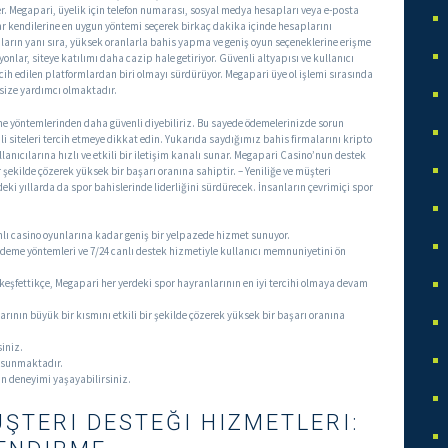
rler. Megapari, üyelik için telefon numarası, sosyal medya hesapları veya e-posta
lar kendilerine en uygun yöntemi seçerek birkaç dakika içinde hesaplarını
jların yanı sıra, yüksek oranlarla bahis yapma ve geniş oyun seçeneklerine erişme
yonlar, siteye katılımı daha cazip hale getiriyor. Güvenli altyapısı ve kullanıcı
ih edilen platformlardan biri olmayı sürdürüyor. Megapari üye ol işlemi sırasında
 size yardımcı olmaktadır.
me yöntemlerinden daha güvenli diyebiliriz. Bu sayede ödemelerinizde sorun
 siteleri tercih etmeye dikkat edin. Yukarıda saydığımız bahis firmalarını kripto
llanıcılarına hızlı ve etkili bir iletişim kanalı sunar. Megapari Casino’nun destek
r şekilde çözerek yüksek bir başarı oranına sahiptir. – Yeniliğe ve müşteri
ıllarda da spor bahislerinde liderliğini sürdürecek. İnsanların çevrimiçi spor
anlı casino oyunlarına kadar geniş bir yelpazede hizmet sunuyor.
i ödeme yöntemleri ve 7/24 canlı destek hizmetiyle kullanıcı memnuniyetini ön
keşfettikçe, Megapari her yerdeki spor hayranlarının en iyi tercihi olmaya devam
rının büyük bir kısmını etkili bir şekilde çözerek yüksek bir başarı oranına
siniz.
j sunmaktadır.
oyun deneyimi yaşayabilirsiniz.
ŞTERI DESTEĞI HIZMETLERI: