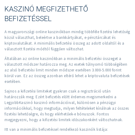
KASZINÓ MEGFIZETHETŐ
BEFIZETÉSSEL
A magyarországi online kaszinókban mindig többféle fizetési lehetőség
közül választhat, beleértve a bankkártyákat, e-pénztárcákat és
kriptovalutákat. A minimális befizetési összeg az adott oldaltól és a
választott fizetési módtól függően változhat.
Általában az online kaszinókban a minimális befizetési összeget a
választott módszer határozza meg. Az esetek túlnyomó többségében
az alsó befizetési limit minden módszer esetében 3.000-5.000 forint
körül van. Ez az összeg azonban eltérő lehet a kriptovaluta befizetések
esetében.
Sajnos a kifizetési limiteket gyakran csak a regisztráció után
határozzák meg. Ezért befizetés előtt érdemes megismerkedni a
LegjobbKaszinó kaszinó információival, különösen a pénzügyi
információkkal, hogy megtudja, milyen feltételeket kínálnak az összes
fizetési lehetőségre, és hogy elérhetőek-e bónuszok. Fontos
megjegyezni, hogy a kifizetési limitek időszakonként változhatnak.
Itt van a minimális befizetéssel rendelkező kaszinók listája: