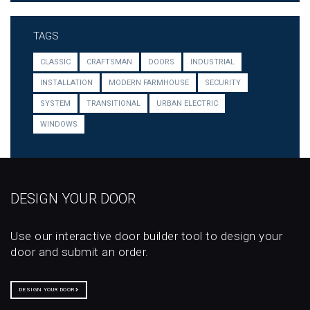
TAGS
CLASSIC
CRAFTSMAN
DOORS
INDUSTRIAL
INSTALLATION
MODERN FARMHOUSE
SECURITY
SYSTEM
TRANSITIONAL
URBAN ELECTRIC
WINDOWS
DESIGN YOUR DOOR
Use our interactive door builder tool to design your
door and submit an order.
DESIGN YOUR DOOR