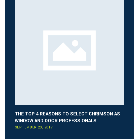
THE TOP 4 REASONS TO SELECT CHRIMSON AS
WINDOW AND DOOR PROFESSIONALS
SEPTEMBER 20, 2017