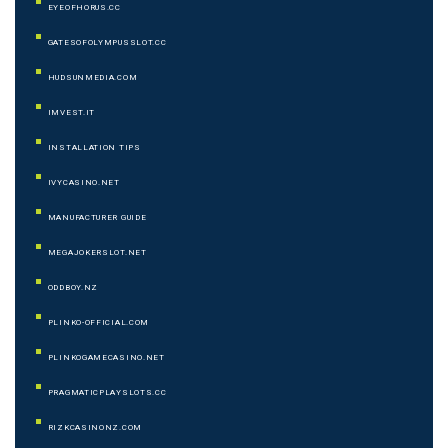
EYEOFHORUS.CC
GATESOFOLYMPUSSLOT.CC
HUDSUNMEDIA.COM
IMVEST.IT
INSTALLATION TIPS
IVYCASINO.NET
MANUFACTURER GUIDE
MEGAJOKERSLOT.NET
ODDBOY.NZ
PLINKO-OFFICIAL.COM
PLINKOGAMECASINO.NET
PRAGMATICPLAYSLOTS.CC
RIZKCASINONZ.COM