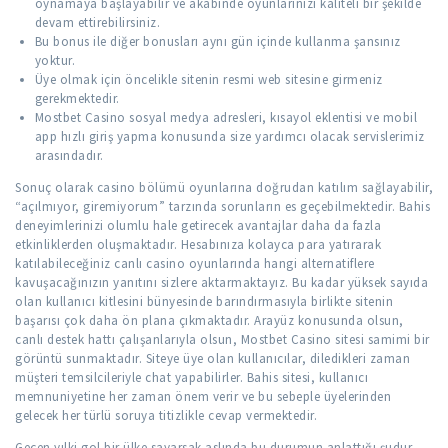
oynamaya başlayabilir ve akabinde oyunlarınızı kaliteli bir şekilde
devam ettirebilirsiniz.
Bu bonus ile diğer bonusları aynı gün içinde kullanma şansınız
yoktur.
Üye olmak için öncelikle sitenin resmi web sitesine girmeniz
gerekmektedir.
Mostbet Casino sosyal medya adresleri, kısayol eklentisi ve mobil
app hızlı giriş yapma konusunda size yardımcı olacak servislerimiz
arasındadır.
Sonuç olarak casino bölümü oyunlarına doğrudan katılım sağlayabilir,
“açılmıyor, giremiyorum” tarzında sorunların es geçebilmektedir. Bahis
deneyimlerinizi olumlu hale getirecek avantajlar daha da fazla
etkinliklerden oluşmaktadır. Hesabınıza kolayca para yatırarak
katılabileceğiniz canlı casino oyunlarında hangi alternatiflere
kavuşacağınızın yanıtını sizlere aktarmaktayız. Bu kadar yüksek sayıda
olan kullanıcı kitlesini bünyesinde barındırmasıyla birlikte sitenin
başarısı çok daha ön plana çıkmaktadır. Arayüz konusunda olsun,
canlı destek hattı çalışanlarıyla olsun, Mostbet Casino sitesi samimi bir
görüntü sunmaktadır. Siteye üye olan kullanıcılar, diledikleri zaman
müşteri temsilcileriyle chat yapabilirler. Bahis sitesi, kullanıcı
memnuniyetine her zaman önem verir ve bu sebeple üyelerinden
gelecek her türlü soruya titizlikle cevap vermektedir.
Geçen yılki gol bir ülke sayarsak aslında bu durumun anlattığı şudur.