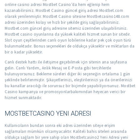
online casino adresi Mostbet Casino’da hem eğlenip hem
kazanabilirsiniz. Mostbet Casino güncel giriş adresi Mostbet.com
olarak yenilenmiştir. Mostbet Casino sitesine Mostbetcasino148.com
adresi üzerinden kolay ve hızlı bir şekilde giriş sağlayabilirsiniz.
Mostbet.com güncel giriş adresine sitemiz üzerinden ulaşabilirsiniz.
Mostbet casino oyunlarına da yüksek kaliteli hizmet sunan bir sitedir.
Slot oyun çeşitlerinden canlı oyun lobilerine kadar pek çok oyun türü
bulunmaktadır. Bonus seçenekleri de oldukça yüksektir ve miktarları da
bir o kadar yüksektir.
Canlı destek hattı ile iletişime geçebilmek için sitenin ana sayfasına
gelin. Canlı Yardım, Anlık Mesaj ve E-Posta gibi tercihlerde
bulunuyorsunuz. Bekleme süreleri diğer iki seçeneğin ortalama 1 gün
şeklinde belirlenmiştir. Şikayetlerinizi, eleştirilerinizi ya da önerilerinizi
bu kanallar aracılığı ile sorunsuz bir biçimde yapabiliyorsunuz. Mostbet
Casino kampanya ve promosyonlarbakımından heyecan verici bir
hizmet sunmaktadır.
MOSTBETCASINO YENI ADRESI
Kullanıcıların bundan sonra eki adres üzerinden siteye erişim
sağlamaları mümkün olcamyacaktır. Kaliteli bahis siteleri arasında
oldukça sağlam bir yere sahip olan Mostbetcasino2 Yeni Adresi yeni