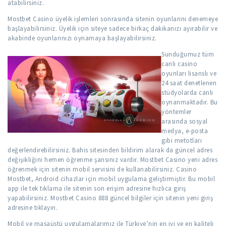
atabilirsiniz.
Mostbet Casino üyelik işlemleri sonrasında sitenin oyunlarını denemeye
başlayabilirsiniz. Üyelik için siteye sadece birkaç dakikanızı ayırabilir ve
akabinde oyunlarınızı oynamaya başlayabilirsiniz.
Sunduğumuz tüm
canlı casino
oyunları lisanslı ve
24 saat denetlenen
stüdyolarda canlı
oynanmaktadır. Bu
yöntemler
arasında sosyal
medya, e-posta
gibi metotları
değerlendirebilirsiniz. Bahis sitesinden bildirim alarak da güncel adres
değişikliğini hemen öğrenme şansınız vardır. Mostbet Casino yeni adres
öğrenmek için sitenin mobil servisini de kullanabilirsiniz. Casino
Mostbet, Android cihazlar için mobil uygulama geliştirmiştir. Bu mobil
app ile tek tıklama ile sitenin son erişim adresine hızlıca giriş
yapabilirsiniz. Mostbet Casino 888 güncel bilgiler için sitenin yeni giriş
adresine tıklayın.
Mobil ve masaüstü uygulamalarımız ile Türkiye’nin en iyi ve en kaliteli