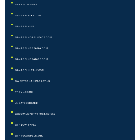
SAFETY ISSUES
SAVASPIN-BE.COM
SAVASPIN.US
SAVASPINCASINO-DE.COM
SAVASPINESPANA.COM
SAVASPINFRANCE.COM
SAVASPINITALY.COM
SWEETBONANZASLOT.US
TFSVL.CO.UK
UNCATEGORIZED
WBCOMMUNITYTRUST.CO.UK2
WINDOW TYPES
WINVEGASPLUS.ORG