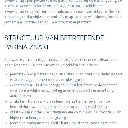
evenwichtige perspectief van de gebruiker, waarbij de berichtgeving de
boventoon voert over de visuele stijl. Kortom, Znaki is een
evenwichtige mix van een minimalistisch design, gebruiksvriendelijke
bediening en dagelijkse content. Als je up-to-date wilt blijven, kies dan
je thema en ontdek een actuele informatief platform!
STRUCTUUR VAN BETREFFENDE
PAGINA ZNAKI
Nieuwssite znaki.fm is gebruiksvriendelijk te bedienen en ideaal qua
gebruiksgemak. De site omvat de verschillende rubrieken.
persons – hier plaatsen de journalisten over iconische Nederlanders
en wereldwijde iconen of invloedrijke figuren.
evenementen – in deze categorie kunt u berichten te doornemen
over opmerkelijke ontwikkelingen en impactvolle incidenten en
actualiteiten.
znaki.fm/nl/places/ – dit categorie staat in het teken van de
beoordeling van unieke gebieden voor vrijetijdsbesteding;
valuta – een rubriek voor degenen die continu op de hoogte willen
blijven van bedrijfs- berichtgeving;
teams- in onderstaande sectie kunt u teksten te raadplegen over