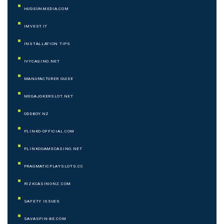
HUDSUNMEDIA.COM
IMVEST.IT
INSTALLATION TIPS
IVYCASINO.NET
MANUFACTURER GUIDE
MEGAJOKERSLOT.NET
ODDBOY.NZ
PLINKO-OFFICIAL.COM
PLINKOGAMECASINO.NET
PRAGMATICPLAYSLOTS.CC
RIZKCASINONZ.COM
SAFETY ISSUES
SAVASPIN-BE.COM