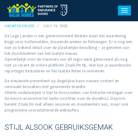
REVIEW INZAKE ZNAKI.FM: COMFORT,
MATERIAAL ALSOOK WISSELWERKING MET
TOGGL
GEBRUIKERS
UNCATEGORIZED
JULY 19, 2025
De Lage Landen is een gerenommeerd Westers staat dat waardering
krijgt voor bollenvelden, draaiende wieken en fietswegen. Er is nog een
niet zo bekend detail over de plaatselijke bevolking – ze genieten van
het doorbladeren van het laatste nieuws.
Opmerkelijk voor de inwoners van dit regio werd gelanceerd als nog
niet zo recent de online platform Znaki.fm NL. Hier kun je waardevolle
reportages bestuderen en het laatste feiten te vernemen.
De nieuwssite presenteert op dagelijkse basis nieuwe content en
vermaakt bezoekers met gevarieerde breedte.
Allerlei onderwerpen is hier te doorzoeken: van kritische verslagen over
de macro-economie tot leuke inzichten over de showbizz. Daarom
bereikt Znaki.fm niet alleen senioren en investeerders aan, maar ook
progressieve vooruitstrevende websurfers.
STIJL ALSOOK GEBRUIKSGEMAK