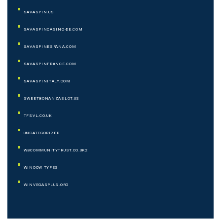
SAVASPIN.US
SAVASPINCASINO-DE.COM
SAVASPINESPANA.COM
SAVASPINFRANCE.COM
SAVASPINITALY.COM
SWEETBONANZASLOT.US
TFSVL.CO.UK
UNCATEGORIZED
WBCOMMUNITYTRUST.CO.UK2
WINDOW TYPES
WINVEGASPLUS.ORG