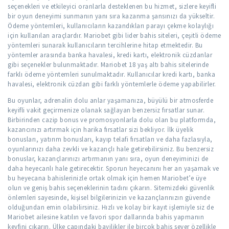
seçenekleri ve etkileyici oranlarla desteklenen bu hizmet, sizlere keyifli
bir oyun deneyimi sunmanın yanı sıra kazanma şansınızı da yükseltir.
Ödeme yöntemleri, kullanıcıların kazandıkları parayı çekme kolaylığı
için kullanılan araçlardır. Mariobet gibi lider bahis siteleri, çeşitli ödeme
yöntemleri sunarak kullanıcıların tercihlerine hitap etmektedir. Bu
yöntemler arasında banka havalesi, kredi kartı, elektronik cüzdanlar
gibi seçenekler bulunmaktadır. Mariobet 18 yaş altı bahis sitelerinde
farklı ödeme yöntemleri sunulmaktadır. Kullanıcılar kredi kartı, banka
havalesi, elektronik cüzdan gibi farklı yöntemlerle ödeme yapabilirler.
Bu oyunlar, adrenalin dolu anlar yaşamanıza, büyülü bir atmosferde
keyifli vakit geçirmenize olanak sağlayan benzersiz fırsatlar sunar.
Birbirinden cazip bonus ve promosyonlarla dolu olan bu platformda,
kazancınızı artırmak için harika fırsatlar sizi bekliyor. İlk üyelik
bonusları, yatırım bonusları, kayıp telafi fırsatları ve daha fazlasıyla,
oyunlarınızı daha zevkli ve kazançlı hale getirebilirsiniz. Bu benzersiz
bonuslar, kazançlarınızı artırmanın yanı sıra, oyun deneyiminizi de
daha heyecanlı hale getirecektir. Sporun heyecanını her an yaşamak ve
bu heyecana bahislerinizle ortak olmak için hemen Mariobet’e üye
olun ve geniş bahis seçeneklerinin tadını çıkarın. Sitemizdeki güvenlik
önlemleri sayesinde, kişisel bilgilerinizin ve kazançlarınızın güvende
olduğundan emin olabilirsiniz. Hızlı ve kolay bir kayıt işlemiyle siz de
Mariobet ailesine katılın ve favori spor dallarında bahis yapmanın
keyfini çıkarın. Ülke çapındaki bayilikler ile birçok bahis sever özellikle