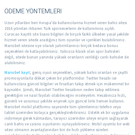
ÖDEME YÖNTEMLERI
Uzun yıllardan beri Avrupa’da kullanıcılarına hizmet veren bahis sitesi
2016 yılından itibaren Türk sporseverlerin de kullanımına açıldı.
Curacao kayıtlı site lisans bilgileri ile birçok farklı ülkeden yasal şekilde
hizmet veren sitede aradığınız tüm oyunlar ve içerikleri bulabilirsiniz.
Mariobet sitesine üye olarak yatırımlarınızı birçok bedava bonus
seçenekleri ile katlayabilirsiniz. Yalnızca klasik olan spor bahisleri
değil, sitede bunun yanında yüksek oranların verildiği canlı bahisler de
alabilirsiniz.
Mariobet kayıt
, geniş oyun seçenekleri, yüksek bahis oranları ve çeşitli
promosyonlarla dikkat çeken bir platformdur. Twitter hesabı ise
kullanıcılara güncel bilgileri ve fırsatları takip etmek için mükemmel bir
kaynaktır. Şimdi, Mariobet Twitter hesabının neden takip edilmesi
gerektiğini ve nasıl faydalı olabileceğini inceleyelim. Hesabınıza hızlı,
güvenli ve sorunsuz şekilde erişmek için güncel linki hemen kullanın.
Mariobet mobil platformu sayesinde tüm işlemlerinizi telefon veya
tablet üzerinden kolayca gerçekleştirebilirsiniz. Üstelik ek bir uygulama
indirmeye gerek kalmadan, tarayıcı üzerinden siteye erişim sağlayarak
canlı bahis ve casino oyunlarını oynayabilirsiniz. Mobil uyumlu bir web
sitesi olmanın avantajlarından biri de hızlı yükleme süreleri