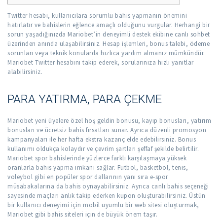
Twitter hesabı, kullanıcılara sorumlu bahis yapmanın önemini
hatırlatır ve bahislerin eğlence amaçlı olduğunu vurgular. Herhangi bir
sorun yaşadığınızda Mariobet’in deneyimli destek ekibine canlı sohbet
üzerinden anında ulaşabilirsiniz. Hesap işlemleri, bonus talebi, ödeme
sorunları veya teknik konularda hızlıca yardım almanız mümkündür.
Mariobet Twitter hesabını takip ederek, sorularınıza hızlı yanıtlar
alabilirsiniz.
PARA YATIRMA, PARA ÇEKME
Mariobet yeni üyelere özel hoş geldin bonusu, kayıp bonusları, yatırım
bonusları ve ücretsiz bahis fırsatları sunar. Ayrıca düzenli promosyon
kampanyaları ile her hafta ekstra kazanç elde edebilirsiniz. Bonus
kullanımı oldukça kolaydır ve çevrim şartları şeffaf şekilde belirtilir.
Mariobet spor bahislerinde yüzlerce farklı karşılaşmaya yüksek
oranlarla bahis yapma imkanı sağlar. Futbol, basketbol, tenis,
voleybol gibi en popüler spor dallarının yanı sıra e-spor
müsabakalarına da bahis oynayabilirsiniz. Ayrıca canlı bahis seçeneği
sayesinde maçları anlık takip ederken kupon oluşturabilirsiniz. Üstün
bir kullanıcı deneyimi için mobil uyumlu bir web sitesi oluşturmak,
Mariobet gibi bahis siteleri için de büyük önem taşır.