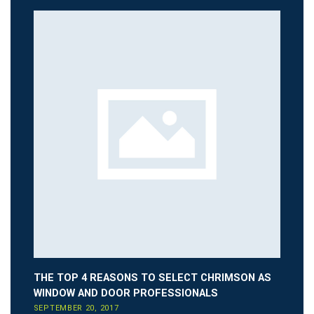
THE TOP 4 REASONS TO SELECT CHRIMSON AS
WINDOW AND DOOR PROFESSIONALS
SEPTEMBER 20, 2017