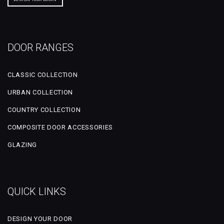
DOOR RANGES
CLASSIC COLLECTION
URBAN COLLECTION
COUNTRY COLLECTION
COMPOSITE DOOR ACCESSORIES
GLAZING
QUICK LINKS
DESIGN YOUR DOOR