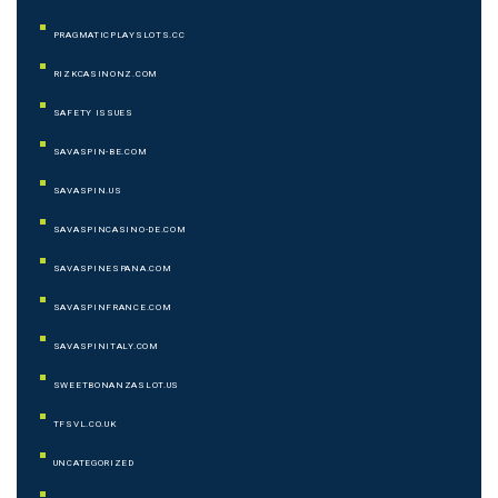
PRAGMATICPLAYSLOTS.CC
RIZKCASINONZ.COM
SAFETY ISSUES
SAVASPIN-BE.COM
SAVASPIN.US
SAVASPINCASINO-DE.COM
SAVASPINESPANA.COM
SAVASPINFRANCE.COM
SAVASPINITALY.COM
SWEETBONANZASLOT.US
TFSVL.CO.UK
UNCATEGORIZED